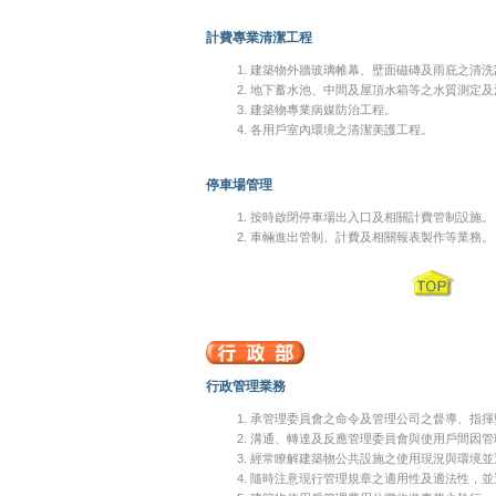
計費專業清潔工程
建築物外牆玻璃帷幕、壁面磁磚及雨庇之清洗
地下蓄水池、中間及屋頂水箱等之水質測定及
建築物專業病媒防治工程。
各用戶室內環境之清潔美護工程。
停車場管理
按時啟閉停車場出入口及相關計費管制設施。
車輛進出管制、計費及相關報表製作等業務。
行政管理業務
承管理委員會之命令及管理公司之督導、指揮
溝通、轉達及反應管理委員會與使用戶間因管
經常瞭解建築物公共設施之使用現況與環境並
隨時注意現行管理規章之適用性及適法性，並