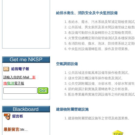
給排水衛生、消防安全及中央監控設備
各給水、廢水、污水系統及幫浦定期檢查測試
公共區域、男女廁所及茶水間設備管線之檢查
各設備可動部分及旋轉部分之定期檢查潤滑。
火警受信總機定期功能管線測試及各樓探測器
各消防栓箱、撒水、泡沫、防排煙系統之定期
中央監控設備運轉監視、操作及管理業務。
空氣調節設備
公共區域送排氣風車設備等操作檢查測試。
請輸入你的E-Mail
新
儲水空調主機設備等操作檢查及測試。
增
/
取消
電子報
公共空調附屬設備、冷卻水塔、冷卻水幫浦等
節約能源計劃實施及運轉效率之分析改善。
配合專業廠商實施空調設備等之特約檢查測試
建築物附屬營建設施
建築物附屬營建設施等之管理及維護業務。
最新留言:
Mr....