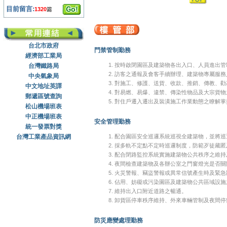
目前留言:
1320
篇
台北市政府
門禁管制勤務
經濟部工業局
按時啟閉園區及建築物各出入口、人員進出管
台灣鐵路局
訪客之通報及會客手續辦理、建築物專屬服務
中央氣象局
對施工、修護、送貨、收款、推銷、傳教、勸
中文地址英譯
對易燃、易爆、違禁、傳染性物品及大宗貨物
郵遞區號查詢
對住戶遷入遷出及裝潢施工作業動態之瞭解掌
松山機場班表
中正機場班表
安全管理勤務
統一發票對獎
台灣工業產品資訊網
配合園區安全巡邏系統巡視全建築物，並將巡
採多軌不定點不定時巡邏制度，防範歹徒藏匿
配合閉路監控系統實施建築物公共秩序之維持
夜間檢查建築物及各辦公室之門窗燈光是否關
火災警報、竊盜警報或異常信號產生時及緊急
佔用、妨礙或污染園區及建築物公共區域設施
維持出入口附近道路之暢通。
卸貨區停車秩序維持、外來車輛管制及夜間停
防災應變處理勤務