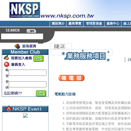
園區簡介
廠商導覽
管理委員會
服務中心
線上
【
帳
號
密
碼
忘記密碼??
電氣動力設備
高低壓受變電設備、緊急發電機及其附屬設備
公共區域照明燈具、插座、弱電系統及開關箱
照明插座開關箱及動力配電盤及其附屬儀表計
節約能源計劃實施、負載控制分析及突發事件
不斷電系統及緊急供電設備之管理、操作及維
配合專業廠商實施電梯、中央監控設備等之特