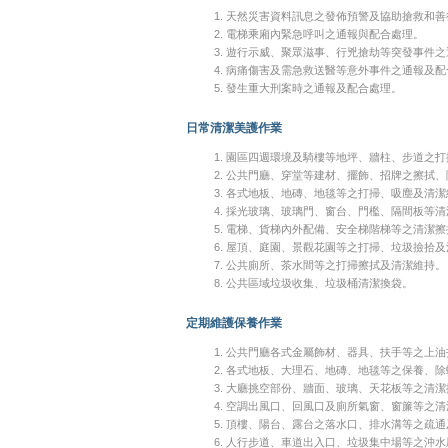
天然災害資料訊息之發佈預警及協助搶救和善
電梯乘廂內緊急呼叫之通報與配合處理。
遊行示威、聚眾滋事、行兇搶劫等突發事件之
病痛傷害及需急救送醫等意外事件之通報及配
發生重大刑案時之通報及配合處理。
日常清潔美護作業
園區四週環境及騎樓等地坪、牆柱、步道之打
公共門廳、穿堂等建材、擺飾、招牌之擦拭、
各式地板、地磚、地毯等之打掃、吸塵及清潔
採光玻璃、玻璃門、窗台、門檻、隔間板等清
電梯、貨梯內外配備、安全梯階梯等之清潔擦
屋頂、庭園、景觀花園等之打掃、垃圾撿拾及
公共廁所、茶水間等之打掃擦拭及清潔維持。
公共區域垃圾收集、垃圾桶清潔換袋。
定期維護保養作業
公共門廳各式金屬飾材、器具、扶手等之上油
各式地板、大理石、地磚、地毯等之保養、除
大廳挑空部份、牆面、玻璃、天花板等之清潔
空調出風口、回風口及廁所氣窗、窗簾等之清
頂樓、陽台、露台之落水口、排水溝等之疏通
人行步道、車道出入口、垃圾集中場等之沖水