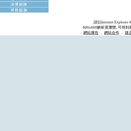
請以Internet Explore
800x600解析度瀏覽, 可得
．
網站廣告
．
網站合作
．
捷