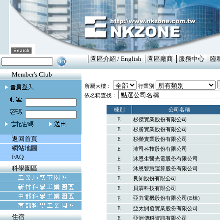
│
園區介紹
/
English
│
園區廠商
│
服務中心
│
臨
Member's Club
所屬大樓：
行業別
依名稱查找：
棟別
公司名稱
E
杉傑實業股份有限公司
E
杉勝實業股份有限公司
返回首頁
E
杉榮實業股份有限公司
網站地圖
E
沛司科技股份有限公司
FAQ
E
沐恩生醫光電股份有限公司
科學園區
E
沐恩智慧運算股份有限公司
E
良知股份有限公司
E
貝霖科技有限公司
亞力電機股份有限公司(E棟)
E
E
亞太開發實業股份有限公司
住宿
E
亞洲傳科資訊有限公司